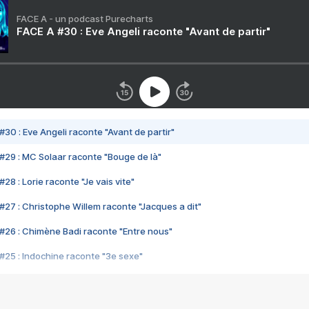
FACE A - un podcast Purecharts
FACE A #30 : Eve Angeli raconte "Avant de partir"
#30 : Eve Angeli raconte "Avant de partir"
#29 : MC Solaar raconte "Bouge de là"
28 : Lorie raconte "Je vais vite"
#27 : Christophe Willem raconte "Jacques a dit"
#26 : Chimène Badi raconte "Entre nous"
#25 : Indochine raconte "3e sexe"
#24 : Zaho raconte "C'est chelou"
#23 : Patrick Bruel raconte "Au café des délices"