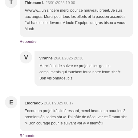
T
Thironum L
23/01/2025 19:00
Awwww... un sincère merci pour ce nouveau projet. Je suis
aux anges. Merci pour tous les efforts et la passion accordés.
J'ai hate de le dévorer. A toute l'équipe, un gros bisou à vous.
Muah
Répondre
V
viranne
26/01/2025 20:30
Merci à toi de suivre ce projet et tes gentils
compliments qui touchent toute notre team.<br />
Bon visionnage, biz
E
EldoradoS
20/01/2025 00:17
Encore un projet très intéressant, merci beaucoup pour les 2
premiers épisodes.<br /> J'ai hâte de découvrir ce Drama.<br
/> Bon courage pour le suivant <br /> A bientôt !
Répondre