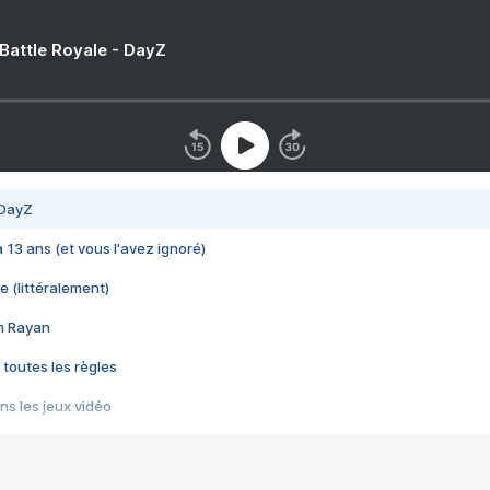
 Battle Royale - DayZ
 DayZ
 a 13 ans (et vous l'avez ignoré)
e (littéralement)
im Rayan
 toutes les règles
s les jeux vidéo
us choquant de Rockstar ? - Le scandale BULLY
e plus moche de Steam