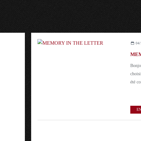
04/
MEM
Bonjou
chois
été co
EN