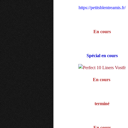
https://petitsblentreamis.fr/
En cours
Spécial en cours
En cours
terminé
En cours