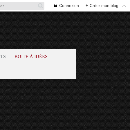
Connexion
+
Créer mon blog
ITS
BOITE À IDÉES