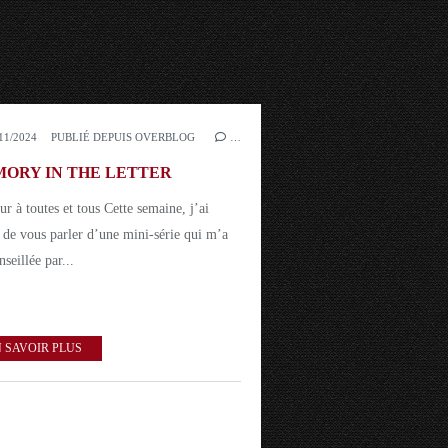
11/2024
PUBLIÉ DEPUIS OVERBLOG
…
ORY IN THE LETTER
r à toutes et tous Cette semaine, j’ai
i de vous parler d’une mini-série qui m’a
nseillée par...
 SAVOIR PLUS