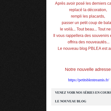
Après avoir posé les derniers car
replacé la décoration, 
rempli les placards, 
passer un petit coup de balai
le voilà... Tout beau... Tout neu
Il vous rappellera des souvenirs e
offrira des nouveautés...
Le nouveau blog PBLEA est ar
Notre nouvelle adresse
https://petitsblentreamis.fr/
VENEZ VOIR NOS SÉRIES EN COURS
LE NOUVEAU BLOG