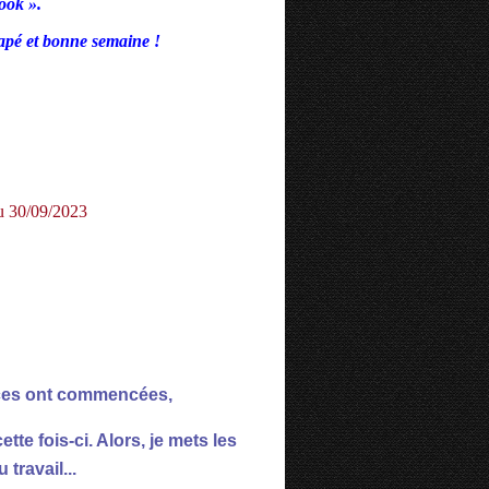
ook ».
apé et bonne semaine !
ances ont commencées,
tte fois-ci. Alors, je mets les
travail...