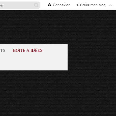
Connexion
+
Créer mon blog
ITS
BOITE À IDÉES