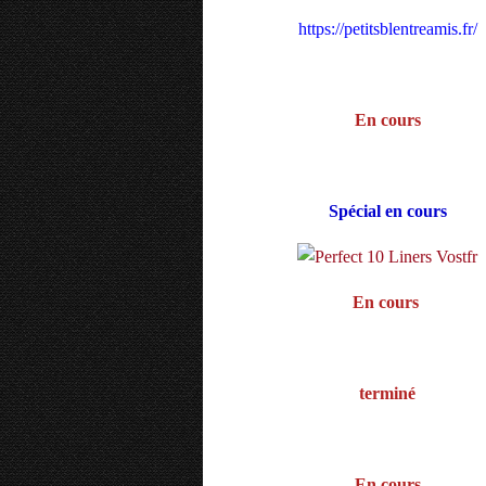
https://petitsblentreamis.fr/
En cours
Spécial en cours
En cours
terminé
En cours