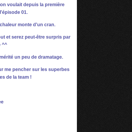
'on voulait depuis la première
l'épisode 01.
a chaleur monte d'un cran.
ut et serez peut-être surpris par
 ^^
n mérité un peu de dramatage.
our me pencher sur les superbes
s de la team !
ee