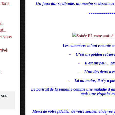
tons, 
Un faux dur se dévoile, un macho se dessine et
*************
...
f...
t vous 
Les commères m’ont raconté c
rivé.
-
C’est un golden retriever
-
Il est un peu… pi
 :
-
L’un des deux a r
-
Là au moins, il n’y a pa
Le portrait de la semaine comme une maladie d’am
mais une virginité m
 SUR
Merci de votre fidélité, de votre soutien et de vos