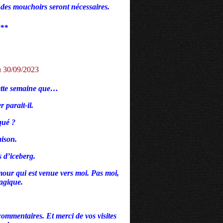
 des mouchoirs seront nécessaires.
**
ette semaine que…
 parait-il.
qué ?
aison.
s d’iceberg.
our qui est venue vers moi. Pas moi,
agique.
 commentaires. Et merci de vos visites