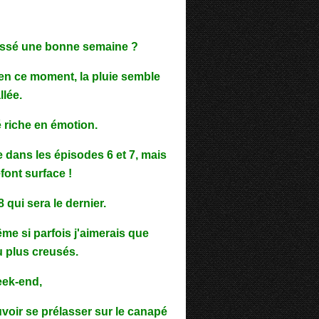
assé une bonne semaine ?
n ce moment, la pluie semble
llée.
é riche en émotion.
 dans les épisodes 6 et 7, mais
font surface !
 qui sera le dernier.
me si parfois j'aimerais que
u plus creusés.
eek-end,
voir se prélasser sur le canapé