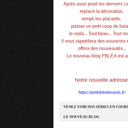
Après avoir posé les derniers car
replacé la décoration, 
rempli les placards, 
passer un petit coup de balai
le voilà... Tout beau... Tout neu
Il vous rappellera des souvenirs e
offrira des nouveautés...
Le nouveau blog PBLEA est ar
Notre nouvelle adresse
https://petitsblentreamis.fr/
VENEZ VOIR NOS SÉRIES EN COURS
LE NOUVEAU BLOG