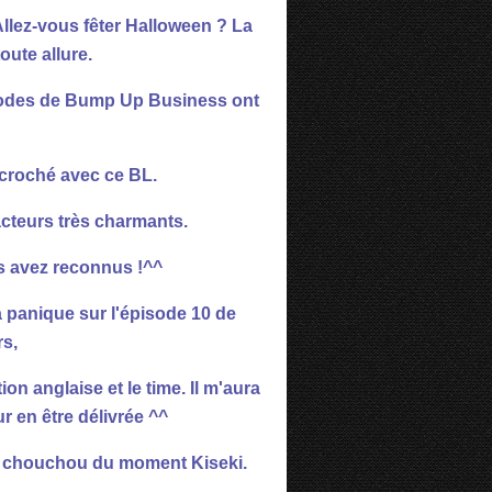
llez-vous fêter Halloween ? La
oute allure.
sodes de Bump Up Business ont
ccroché avec ce BL.
 acteurs très charmants.
es avez reconnus !^^
t la panique sur l'épisode 10 de
s,
on anglaise et le time. Il m'aura
r en être délivrée ^^
L chouchou du moment Kiseki.