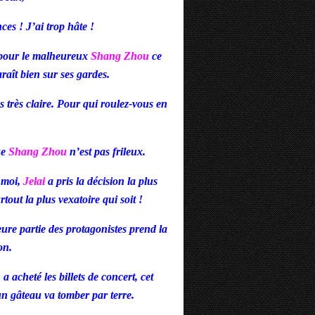
ces ! J’ai trop hâte !
s pour le malheureux
Shang
Zhou
ce
aît bien sur ses gardes.
s très claire. Pour qui roulez-vous en
ue
Shang
Zhou
n’est pas frileux.
 moi,
Jelai
a pris la décision la plus
rtout la plus vexatoire qui soit !
eure partie des protagonistes prend la
on.
, a acheté les billets de concert, cet
 un gâteau va tomber par terre.