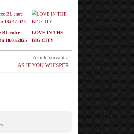
e BL entre
LOVE IN THE
du 18/01/2025
BIG CITY
AS IF YOU WHISPER
es