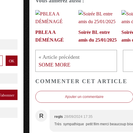
Vous aimerez aussi :
PBLEA A
Soirée BL entre
Soiré
DÉMÉNAGÉ
amis du 25/01/2025
amis 
SOME MORE
COMMENTER CET ARTICLE
Ajouter un commentaire
R
regls
28/09/2024 17:35
Très sympathique petit film merci beaucoup bis