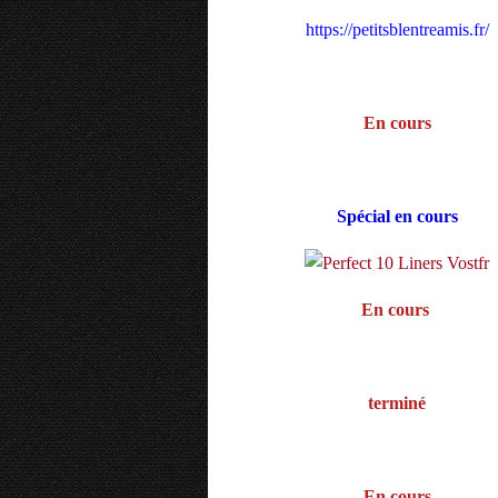
https://petitsblentreamis.fr/
En cours
Spécial en cours
En cours
terminé
En cours