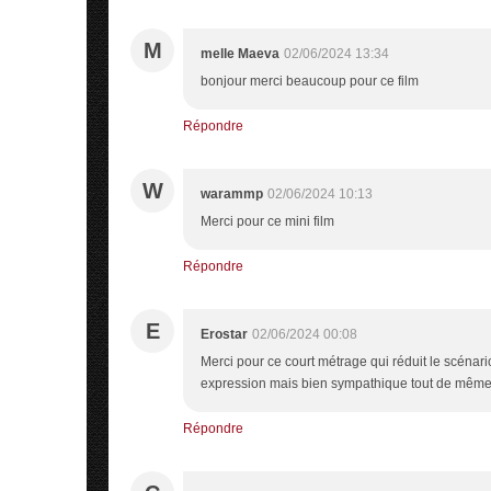
M
melle Maeva
02/06/2024 13:34
bonjour merci beaucoup pour ce film
Répondre
W
warammp
02/06/2024 10:13
Merci pour ce mini film
Répondre
E
Erostar
02/06/2024 00:08
Merci pour ce court métrage qui réduit le scénari
expression mais bien sympathique tout de même 
Répondre