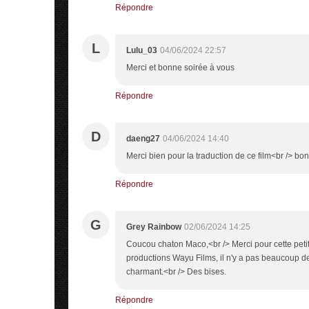
Répondre
L
Lulu_03
04/06/2024 22:57
Merci et bonne soirée à vous
Répondre
D
daeng27
04/06/2024 14:40
Merci bien pour la traduction de ce film<br /> b
Répondre
G
Grey Rainbow
02/06/2024 14:25
Coucou chaton Maco,<br /> Merci pour cette peti
productions Wayu Films, il n'y a pas beaucoup de
charmant.<br /> Des bises.
Répondre