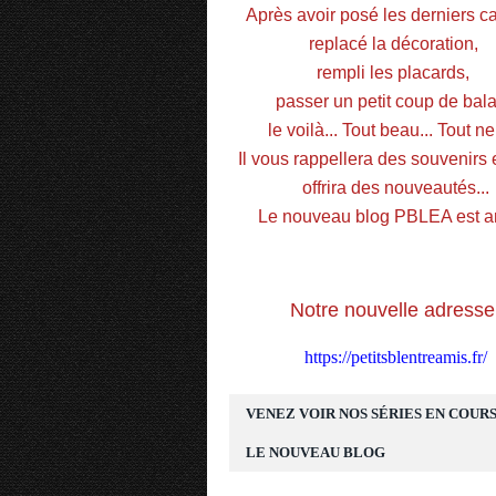
Après avoir posé les derniers car
replacé la décoration, 
rempli les placards, 
passer un petit coup de balai
le voilà... Tout beau... Tout neu
Il vous rappellera des souvenirs e
offrira des nouveautés...
Le nouveau blog PBLEA est ar
Notre nouvelle adresse
https://petitsblentreamis.fr/
VENEZ VOIR NOS SÉRIES EN COURS
LE NOUVEAU BLOG