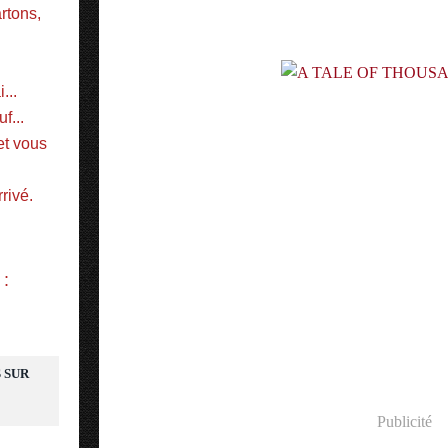
tons, 
...
f...
t vous 
rivé.
 :
 SUR
Publicité