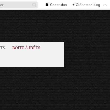
Connexion
+
Créer mon blog
ITS
BOITE À IDÉES