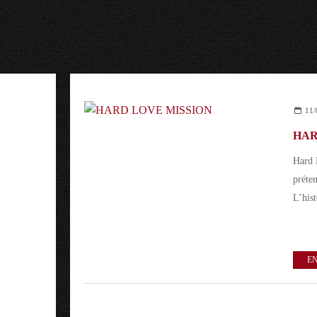
11/
HAR
Hard 
préte
L’hist
EN