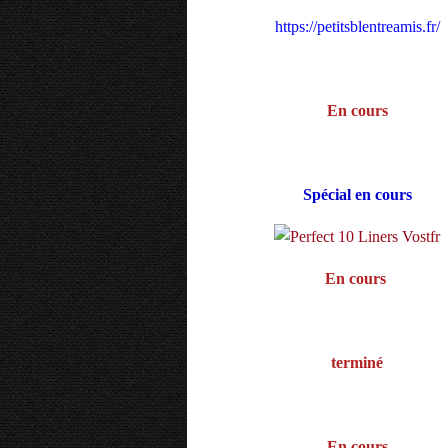
https://petitsblentreamis.fr/
En cours
Spécial en cours
En cours
terminé
En cours