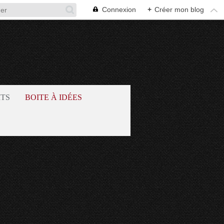
Connexion
+
Créer mon blog
ITS
BOITE À IDÉES