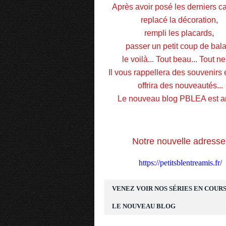
Après avoir posé les derniers car
replacé la décoration, 
rempli les placards, 
passer un petit coup de balai
le voilà... Tout beau... Tout neu
Il vous rappellera des souvenirs e
offrira des nouveautés...
Le nouveau blog PBLEA est ar
Notre nouvelle adresse
https://petitsblentreamis.fr/
VENEZ VOIR NOS SÉRIES EN COURS
LE NOUVEAU BLOG