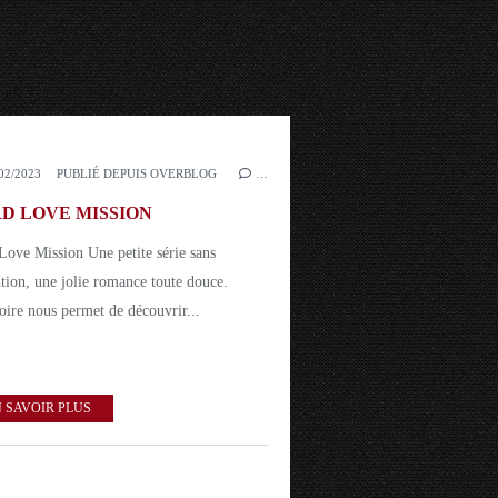
02/2023
PUBLIÉ DEPUIS OVERBLOG
…
D LOVE MISSION
Love Mission Une petite série sans
ntion, une jolie romance toute douce.
oire nous permet de découvrir...
 SAVOIR PLUS