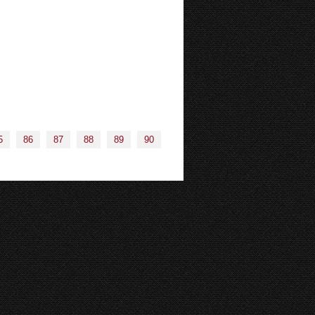
5
86
87
88
89
90