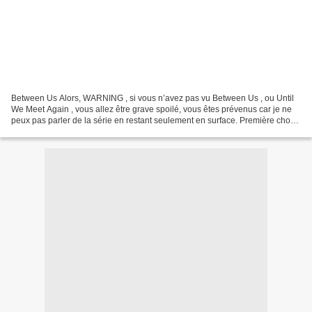
Between Us Alors, WARNING , si vous n’avez pas vu Between Us , ou Until
We Meet Again , vous allez être grave spoilé, vous êtes prévenus car je ne
peux pas parler de la série en restant seulement en surface. Première chose
: il ne faut pas avoir ( trop...