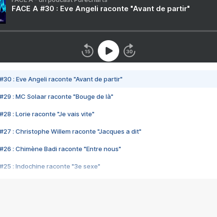
FACE A #30 : Eve Angeli raconte "Avant de partir"
#30 : Eve Angeli raconte "Avant de partir"
#29 : MC Solaar raconte "Bouge de là"
28 : Lorie raconte "Je vais vite"
#27 : Christophe Willem raconte "Jacques a dit"
#26 : Chimène Badi raconte "Entre nous"
#25 : Indochine raconte "3e sexe"
#24 : Zaho raconte "C'est chelou"
#23 : Patrick Bruel raconte "Au café des délices"