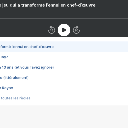
e jeu qui a transformé l’ennui en chef-d’œuvre
nsformé l’ennui en chef-d’œuvre
 DayZ
 a 13 ans (et vous l'avez ignoré)
e (littéralement)
im Rayan
 toutes les règles
s les jeux vidéo
us choquant de Rockstar ? - Le scandale BULLY