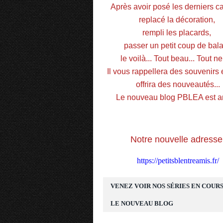
Après avoir posé les derniers car
replacé la décoration, 
rempli les placards, 
passer un petit coup de balai
le voilà... Tout beau... Tout neu
Il vous rappellera des souvenirs e
offrira des nouveautés...
Le nouveau blog PBLEA est ar
Notre nouvelle adresse
https://petitsblentreamis.fr/
VENEZ VOIR NOS SÉRIES EN COURS
LE NOUVEAU BLOG