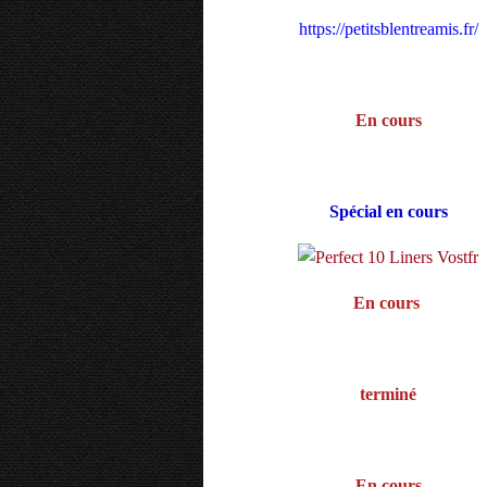
https://petitsblentreamis.fr/
En cours
Spécial en cours
En cours
terminé
En cours