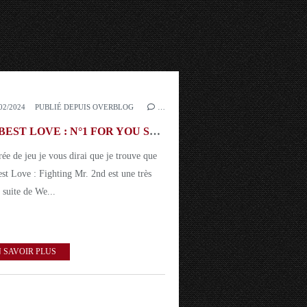
02/2024
PUBLIÉ DEPUIS OVERBLOG
…
WE BEST LOVE : N°1 FOR YOU Saison 2
ée de jeu je vous dirai que je trouve que
st Love : Fighting Mr. 2nd est une très
 suite de We...
 SAVOIR PLUS