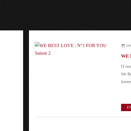
20/
D’entr
We Be
bonne
EN