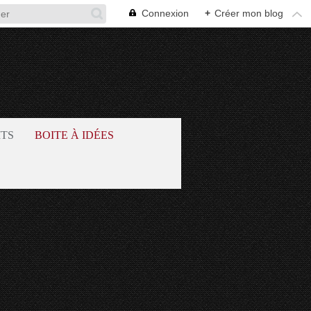
Connexion
+
Créer mon blog
ITS
BOITE À IDÉES