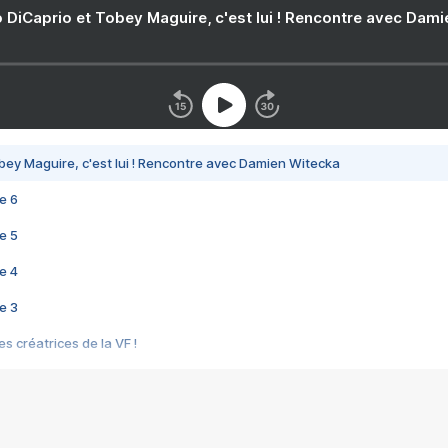
 DiCaprio et Tobey Maguire, c'est lui ! Rencontre avec Dam
bey Maguire, c'est lui ! Rencontre avec Damien Witecka
e 6
e 5
e 4
e 3
s créatrices de la VF !
e 2
e 1