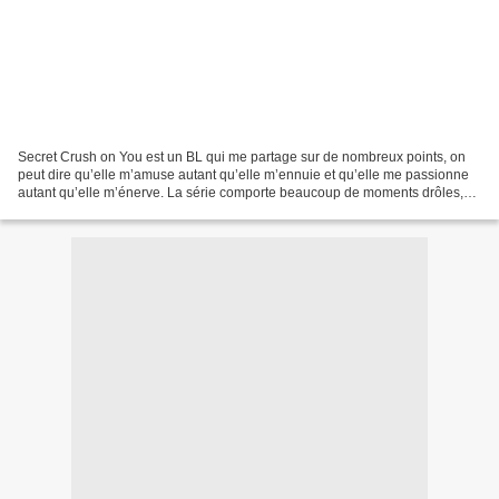
Secret Crush on You est un BL qui me partage sur de nombreux points, on
peut dire qu’elle m’amuse autant qu’elle m’ennuie et qu’elle me passionne
autant qu’elle m’énerve. La série comporte beaucoup de moments drôles,
voire même très drôles car je me suis...