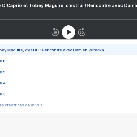
 DiCaprio et Tobey Maguire, c'est lui ! Rencontre avec Dam
bey Maguire, c'est lui ! Rencontre avec Damien Witecka
e 6
e 5
e 4
e 3
s créatrices de la VF !
e 2
e 1