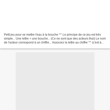
Petit jeu pour se mettre l'eau à la bouche ^^ Le principe de ce jeu est très
simple... Une lettre = une bouche... (Ce ne sont que des acteurs thaï) Le nom
de l'acteur correspond à un chiffre... Associez la lettre au chiffre ^^ (c'est à
dire associer la...