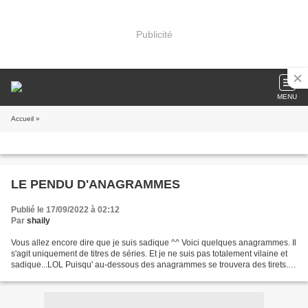
Publicité
MENU
Accueil
»
LE PENDU D'ANAGRAMMES
Publié le 17/09/2022 à 02:12
Par
shaily
Vous allez encore dire que je suis sadique ^^ Voici quelques anagrammes. Il
s'agit uniquement de titres de séries. Et je ne suis pas totalement vilaine et
sadique...LOL Puisqu' au-dessous des anagrammes se trouvera des tirets...
Pour vous aider à placer...