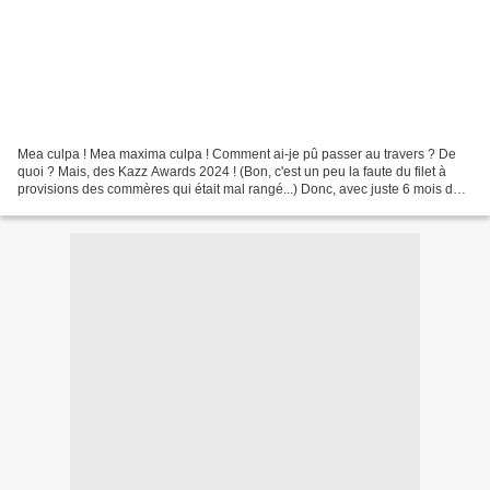
Mea culpa ! Mea maxima culpa ! Comment ai-je pû passer au travers ? De
quoi ? Mais, des Kazz Awards 2024 ! (Bon, c'est un peu la faute du filet à
provisions des commères qui était mal rangé...) Donc, avec juste 6 mois de
retard, voici le palmarès : Rising...