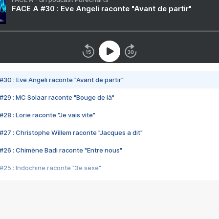
FACE A #30 : Eve Angeli raconte "Avant de partir"
#30 : Eve Angeli raconte "Avant de partir"
#29 : MC Solaar raconte "Bouge de là"
28 : Lorie raconte "Je vais vite"
#27 : Christophe Willem raconte "Jacques a dit"
#26 : Chimène Badi raconte "Entre nous"
#25 : Indochine raconte "3e sexe"
#24 : Zaho raconte "C'est chelou"
#23 : Patrick Bruel raconte "Au café des délices"