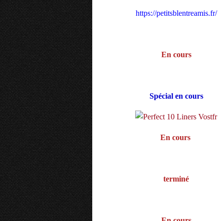
https://petitsblentreamis.fr/
En cours
Spécial en cours
En cours
terminé
En cours