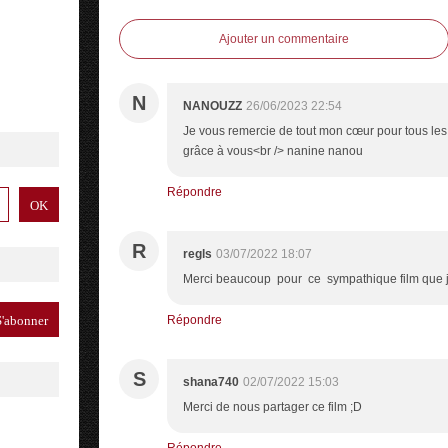
Ajouter un commentaire
N
NANOUZZ
26/06/2023 22:54
Je vous remercie de tout mon cœur pour tous les 
grâce à vous<br /> nanine nanou
Répondre
R
regls
03/07/2022 18:07
Merci beaucoup pour ce sympathique film que j
Répondre
S
shana740
02/07/2022 15:03
Merci de nous partager ce film ;D