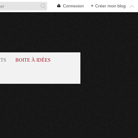
Connexion
+
Créer mon blog
ITS
BOITE À IDÉES