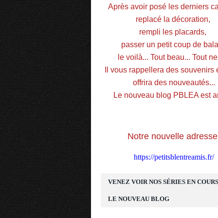
Après avoir posé les derniers car
replacé la décoration, 
rempli les placards, 
passer un petit coup de balai
le voilà... Tout beau... Tout neu
Il vous rappellera des souvenirs e
offrira des nouveautés...
Le nouveau blog PBLEA est ar
Notre nouvelle adresse
https://petitsblentreamis.fr/
VENEZ VOIR NOS SÉRIES EN COURS
LE NOUVEAU BLOG