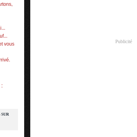
tons, 
...
f...
Publicité
t vous 
rivé.
 :
 SUR