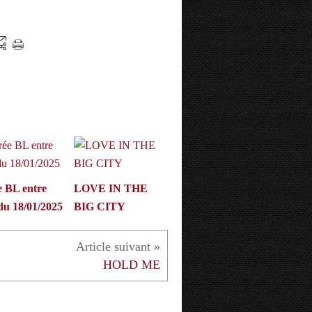
e BL entre
LOVE IN THE
du 18/01/2025
BIG CITY
HOLD ME