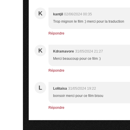
K
kantjil
02/06/2024 00:35
Trop mignon le film :) merci pour la traduction
Répondre
K
Kdramavore
31/05/2024 21:27
Merci beaucoup pour ce film :)
Répondre
L
Lolitaisa
31/05/2024 19:22
bonsoir merci pour ce film bisou
Répondre