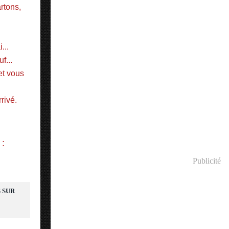
tons, 
...
f...
t vous 
rivé.
 :
Publicité
 SUR