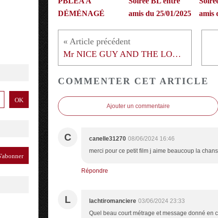
PBLEA A
Soirée BL entre
Soiré
DÉMÉNAGÉ
amis du 25/01/2025
amis 
Mr NICE GUY AND THE LONELY MAN
COMMENTER CET ARTICLE
Ajouter un commentaire
C
canelle31270
08/06/2024 16:46
merci pour ce petit film j aime beaucoup la chan
Répondre
L
lachtiromanciere
03/06/2024 23:33
Quel beau court métrage et message donné en ce