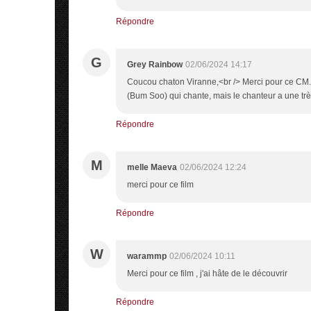
Répondre
G
Grey Rainbow
02/06/2024 14:17
Coucou chaton Viranne,<br /> Merci pour ce CM.<b
(Bum Soo) qui chante, mais le chanteur a une très
Répondre
M
melle Maeva
02/06/2024 12:24
merci pour ce film
Répondre
W
warammp
02/06/2024 10:11
Merci pour ce film , j'ai hâte de le découvrir
Répondre