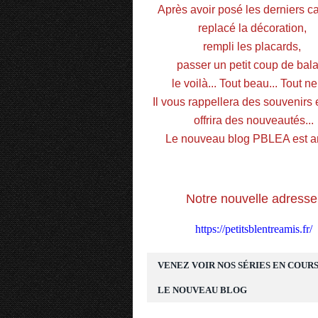
Après avoir posé les derniers car
replacé la décoration, 
rempli les placards, 
passer un petit coup de balai
le voilà... Tout beau... Tout neu
Il vous rappellera des souvenirs e
offrira des nouveautés...
Le nouveau blog PBLEA est ar
Notre nouvelle adresse
https://petitsblentreamis.fr/
VENEZ VOIR NOS SÉRIES EN COURS
LE NOUVEAU BLOG