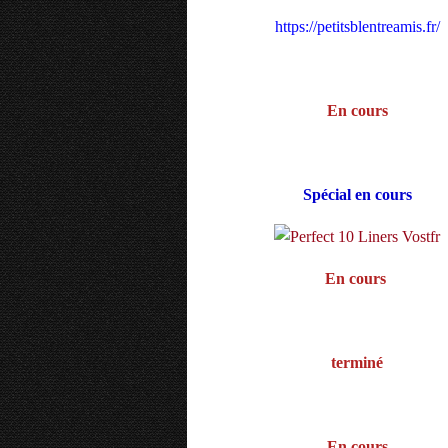
https://petitsblentreamis.fr/
En cours
Spécial en cours
En cours
terminé
En cours