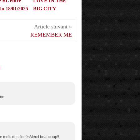
e BL entre
LOVE IN THE
du 18/01/2025
BIG CITY
REMEMBER ME
son
 mois des fiertésMerci beaucoup!!