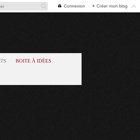
Connexion
+
Créer mon blog
ITS
BOITE À IDÉES